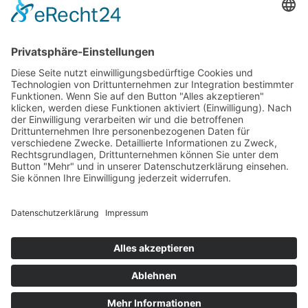
ausbremsen. Wie erreicht man es, mit Sprache mehr in den Flow zu
kommen und diesen ... WEITERLESEN
Mehr Artikel ...
Cookie-Einstellungen
Copyright © 2025 , Agiliana GmbH, All rights reserved.
Erstgespräch
In 30 Minuten klären wir Anlass, Ergebnis, Rahmen und den
sinnvollsten nächsten Schritt.
Vorhabens-Check vereinbaren
info@agiliana.de
© 2026 Agiliana GmbH
Impressum
Datenschutz
Cookie-