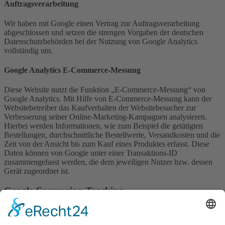
Auftragsverarbeitung
Wir haben mit Google einen Vertrag zur Auftragsverarbeitung
abgeschlossen und setzen die strengen Vorgaben der deutschen
Datenschutzbehörden bei der Nutzung von Google Analytics
vollständig um.
Google Analytics E-Commerce-Messung
Diese Website nutzt die Funktion „E-Commerce-Messung“ von
Google Analytics. Mit Hilfe von E-Commerce-Messung kann der
Websitebetreiber das Kaufverhalten der Websitebesucher zur
Verbesserung seiner Online-Marketing-Kampagnen analysieren.
Hierbei werden Informationen, wie zum Beispiel die getätigten
Bestellungen, durchschnittliche Bestellwerte, Versandkosten und die
Zeit von der Ansicht bis zum Kauf eines Produktes erfasst. Diese
Daten können von Google unter einer Transaktions-ID
zusammengefasst werden, die dem jeweiligen Nutzer bzw. dessen
Gerät zugeordnet ist.
Google Conversion-Tracking
Diese Website nutzt Google Conversion Tracking. Anbieter ist die
Google Ireland Limited („Google“), Gordon House, Barrow Street,