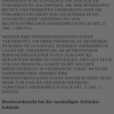
ZWINGENDE SCHUTZWÜRDIGE GRÜNDE FÜR DIE
VERARBEITUNG NACHWEISEN, DIE IHRE INTERESSEN,
RECHTE UND FREIHEITEN ÜBERWIEGEN ODER DIE
VERARBEITUNG DIENT DER GELTENDMACHUNG,
AUSÜBUNG ODER VERTEIDIGUNG VON
RECHTSANSPRÜCHEN (WIDERSPRUCH NACH ART. 21
ABS. 1 DSGVO).
WERDEN IHRE PERSONENBEZOGENEN DATEN
VERARBEITET, UM DIREKTWERBUNG ZU BETREIBEN,
SO HABEN SIE DAS RECHT, JEDERZEIT WIDERSPRUCH
GEGEN DIE VERARBEITUNG SIE BETREFFENDER
PERSONENBEZOGENER DATEN ZUM ZWECKE
DERARTIGER WERBUNG EINZULEGEN; DIES GILT AUCH
FÜR DAS PROFILING, SOWEIT ES MIT SOLCHER
DIREKTWERBUNG IN VERBINDUNG STEHT. WENN SIE
WIDERSPRECHEN, WERDEN IHRE
PERSONENBEZOGENEN DATEN ANSCHLIESSEND NICHT
MEHR ZUM ZWECKE DER DIREKTWERBUNG
VERWENDET (WIDERSPRUCH NACH ART. 21 ABS. 2
DSGVO).
Beschwerde­recht bei der zuständigen Aufsichts­
behörde