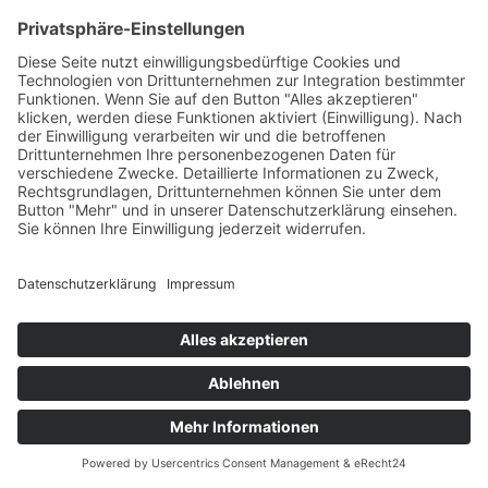
Dublin 4, Irland.
Mit Hilfe von Google-Conversion-Tracking können Google und wir
erkennen, ob der Nutzer bestimmte Aktionen durchgeführt hat. So
können wir beispielsweise auswerten, welche Buttons auf unserer
Website wie häufig geklickt und welche Produkte besonders häufig
angesehen oder gekauft wurden. Diese Informationen dienen dazu,
Conversion-Statistiken zu erstellen. Wir erfahren die Gesamtanzahl
der Nutzer, die auf unsere Anzeigen geklickt haben und welche
Aktionen sie durchgeführt haben. Wir erhalten keine Informationen,
mit denen wir den Nutzer persönlich identifizieren können. Google
selbst nutzt zur Identifikation Cookies oder vergleichbare
Wiedererkennungstechnologien.
Die Nutzung dieses Dienstes erfolgt auf Grundlage Ihrer
Einwilligung nach Art. 6 Abs. 1 lit. a DSGVO und § 25 Abs. 1
TDDDG. Die Einwilligung ist jederzeit widerrufbar.
Mehr Informationen zu Google Conversion-Tracking finden Sie in
den Datenschutzbestimmungen von Google:
https://policies.google.com/privacy?hl=de
.
Das Unternehmen verfügt über eine Zertifizierung nach dem „EU-
US Data Privacy Framework“ (DPF). Der DPF ist ein
Übereinkommen zwischen der Europäischen Union und den USA,